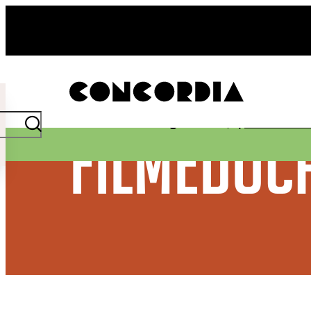
- Home pagina
Plot twist: middagfilms €6,- |
Actievoor
Filmeduc