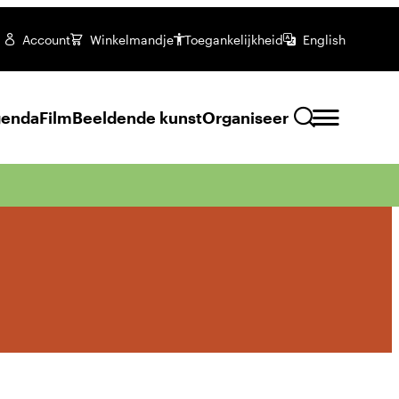
Account
Winkelmandje
Toegankelijkheid
English
enda
Film
Beeldende kunst
Organiseer
Zoeken
Zakelijke mogelijkheden
Culturele mogelijkheden
Feestelijke mogelijkheden
ENG Subs
Onze zalen
da
Filmclub
Verhuringen
Jeugd