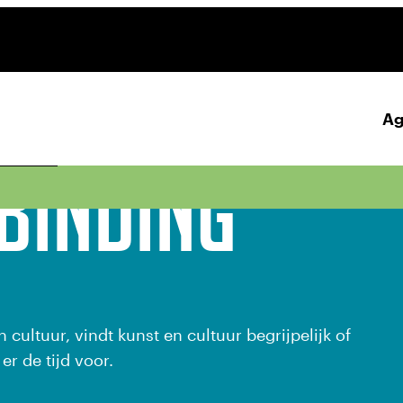
Ag
waarden
binding
Nu te zien
Filmagen
Verwacht
 cultuur, vindt kunst en cultuur begrijpelijk of
er de tijd voor.