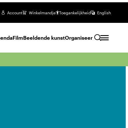
Account
Winkelmandje
Toegankelijkheid
English
enda
Film
Beeldende kunst
Organiseer
Zoeken
Zakelijke mogelijkheden
Culturele mogelijkheden
Feestelijke mogelijkheden
ENG Subs
Onze zalen
da
Filmclub
Verhuringen
Jeugd