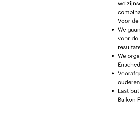
welzijns
combinat
Voor de
We gaan 
voor de 
resultat
We organ
Enschede
Voorafga
ouderenc
Last but
Balkon F