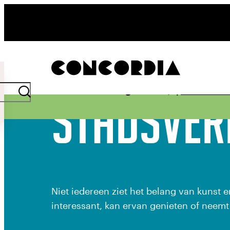
- Home pagina
Plot twist: middagfilms €6,- |
Actievoor
Stadsver
Niet iedereen ziet het belang van kunst en
interessant, kan ervan genieten of neemt 