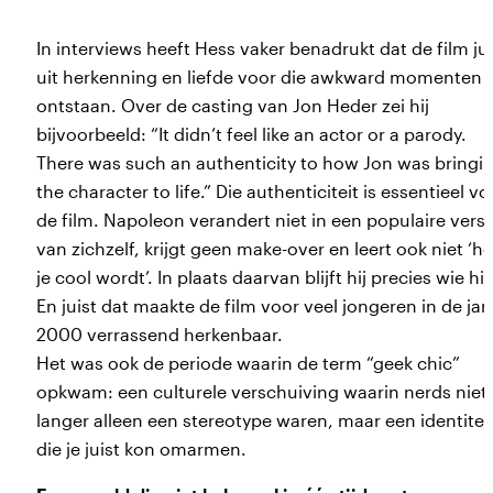
In interviews heeft Hess vaker benadrukt dat de film jui
uit herkenning en liefde voor die awkward momenten i
ontstaan. Over de casting van Jon Heder zei hij
bijvoorbeeld: “It didn’t feel like an actor or a parody.
There was such an authenticity to how Jon was bringi
the character to life.” Die authenticiteit is essentieel vo
de film. Napoleon verandert niet in een populaire versi
van zichzelf, krijgt geen make-over en leert ook niet ‘h
je cool wordt’. In plaats daarvan blijft hij precies wie hij 
En juist dat maakte de film voor veel jongeren in de jar
2000 verrassend herkenbaar.
Het was ook de periode waarin de term “geek chic”
opkwam: een culturele verschuiving waarin nerds niet
langer alleen een stereotype waren, maar een identitei
die je juist kon omarmen.