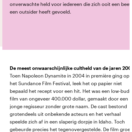
onverwachte held voor iedereen die zich ooit een beet
een outsider heeft gevoeld.
Prikkelarm
Vergroot contrast
Vergroot tekst
English
De meest onwaarschijnlijke cultheld van de jaren 20
Toen Napoleon Dynamite in 2004 in première ging op
het Sundance Film Festival, leek het op papier niet
bepaald het recept voor een hit. Het was een low-bud
film van ongeveer 400.000 dollar, gemaakt door een
jonge regisseur zonder grote naam. De cast bestond
grotendeels uit onbekende acteurs en het verhaal
speelde zich af in een slaperig dorpje in Idaho. Toch
gebeurde precies het tegenovergestelde. De film groe