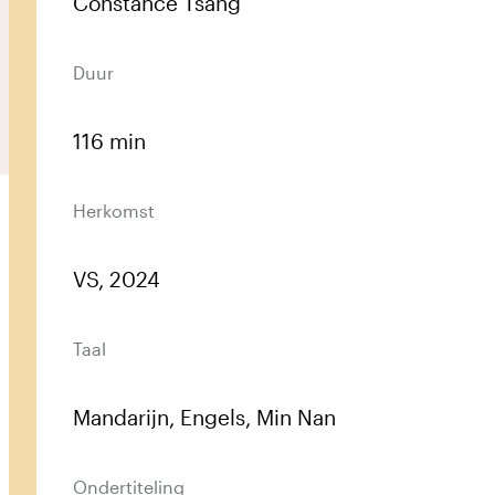
Constance Tsang
Duur
Prikkelarm
Vergroot contrast
Vergroot tekst
116 min
English
Herkomst
VS, 2024
Taal
Mandarijn, Engels, Min Nan
Ondertiteling