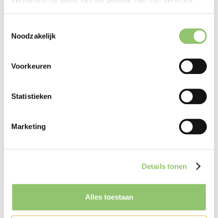
Datum
dinsdag 11 aug
Tijd
19:45 tot 21:51
Toestemmingsselectie
Zaal
Filmzaal 1
Noodzakelijk
Eng subs
Voorkeuren
TICKETS BESTELLEN
Statistieken
Marketing
Details tonen
Bekijk de trailer
Alles toestaan