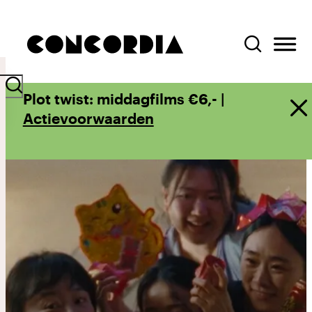
Plot twist: middagfilms €6,- |
Actievoorwaarden