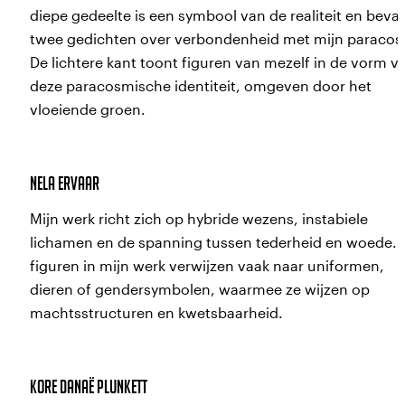
diepe gedeelte is een symbool van de realiteit en bevat
twee gedichten over verbondenheid met mijn paraco
Sinds begin 2024 werken de AKI en Concordia
De lichtere kant toont figuren van mezelf in de vorm v
samen aan dit project en inmiddels is er in
deze paracosmische identiteit, omgeven door het
Concordia een toegewezen AKI-ruimte. Hier
vloeiende groen.
tonen we gezamenlijk werk van jonge gedreve
kunstenaars.
Nela Ervaar
Mijn werk richt zich op hybride wezens, instabiele
Vijf studenten werken samen aan een expositi
lichamen en de spanning tussen tederheid en woede. 
rond het thema identiteit, en onderzoeken hoe
figuren in mijn werk verwijzen vaak naar uniformen,
de werken zich tot elkaar en tot de ruimte
dieren of gendersymbolen, waarmee ze wijzen op
machtsstructuren en kwetsbaarheid.
verhouden. De titel van de expositie, idem et
idem, is Latijn voor “hetzelfde en hetzelfde”.
Kore Danaë Plunkett