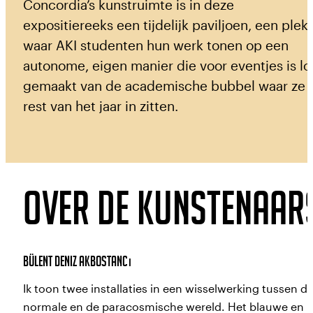
Concordia’s kunstruimte is in deze
expositiereeks een tijdelijk paviljoen, een plek
waar AKI studenten hun werk tonen op een
autonome, eigen manier die voor eventjes is lo
gemaakt van de academische bubbel waar ze 
rest van het jaar in zitten.
De kunstruimte fungeert als plek om te
experimenteren, om ideeën en onderzoek te
tonen. Het is een project waar de studenten h
Over de Kunstenaar
werk afstemmen op de fysiek ruimte, en leren
op welke manieren een presentatie en een
context van invloed zijn op de manier waarop j
je eigen werk ziet, maar ook hoe publiek je we
Bülent Deniz Akbostancı
ervaart.
Ik toon twee installaties in een wisselwerking tussen d
normale en de paracosmische wereld. Het blauwe en