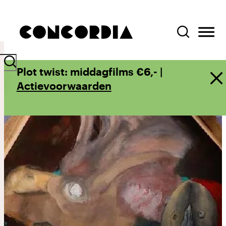
Plot twist: middagfilms €6,- |
Actievoorwaarden