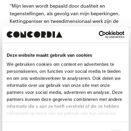
“Mijn leven wordt bepaald door dualiteit en
tegenstellingen, als gevolg van mijn beperkingen.
Kettingpantser en tweedimensionaal werk zijn de
ruimtes waarin ik deze kenmerkende aspecten van mij
identiteit onderzoek.
Anne van Rosse Tromp
Deze website maakt gebruik van cookies
Ik wil onderzoeken hoe angst en twijfel mijn
We gebruiken cookies om content en advertenties te
communicatie beïnvloeden. Om te begrijpen waar twijf
personaliseren, om functies voor social media te bieden
vandaan komt. Is het simpelweg een vorm van angst, 
en om ons websiteverkeer te analyseren. Ook delen we
heeft het een andere oorsprong?
informatie over uw gebruik van onze site met onze
partners voor social media, adverteren en analyse. Deze
partners kunnen deze gegevens combineren met andere
Anne stelt in haar werk “ik weet niet of ik kan praten”
informatie die u aan ze heeft verstrekt of die ze hebben
vragen over twijfel en onzekerheid in communicatie. H
verzameld op basis van uw gebruik van hun services.
publiek speelt daarin een belangrijke rol door het
aanleveren van informatie. Hoe denken anderen over
Toestemmingsselectie