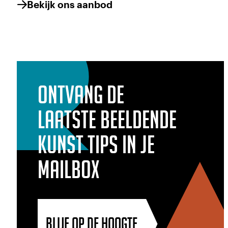
Bekijk ons aanbod
Ontvang de
laatste beeldende
kunst tips in je
mailbox
BLIJF OP DE HOOGTE