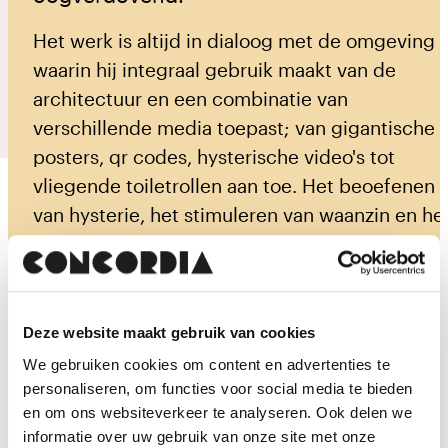
Het werk is altijd in dialoog met de omgeving
waarin hij integraal gebruik maakt van de
Prikkelarm
Vergroot contrast
architectuur en een combinatie van
Vergroot tekst
verschillende media toepast; van gigantische
posters, qr codes, hysterische video's tot
English
vliegende toiletrollen aan toe. Het beoefenen
van hysterie, het stimuleren van waanzin en he
cultiveren van nonsens is zijn manier om in
opstand te komen tegen een onderdrukkend
rationalisme. Zijn werk verwerpt dan ook het
verstand. Hetgeen wat hij zelf over zijn werk te
Deze website maakt gebruik van cookies
zeggen heeft in Concordia voor de
We gebruiken cookies om content en advertenties te
Regenboogdagen is:
personaliseren, om functies voor social media te bieden
en om ons websiteverkeer te analyseren. Ook delen we
informatie over uw gebruik van onze site met onze