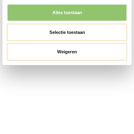
"Kakafonie van Diversiteit" nodigt uit tot
Alles toestaan
introspectie over het belang van inclusie en
acceptatie. Het herinnert ons eraan dat ware
Selectie toestaan
schoonheid vaak schuilt in onze verschillen, en
dat het door samen te komen en te waarderen
Weigeren
wat ons uniek maakt, we een meer inclusieve 
empathische samenleving kunnen creëren. Dit
kunstwerk is een nuchtere herinnering aan de
waarde van het vieren van diversiteit en het
koesteren van respect voor alle individuen,
ongeacht hun achtergrond. Het roept op tot e
samenleving waarin iedereen de ruimte krijgt
om zichzelf te zijn en waarin de kakofonie van
diversiteit wordt gezien als een bron van krach
en inspiratie voor de toekomst.