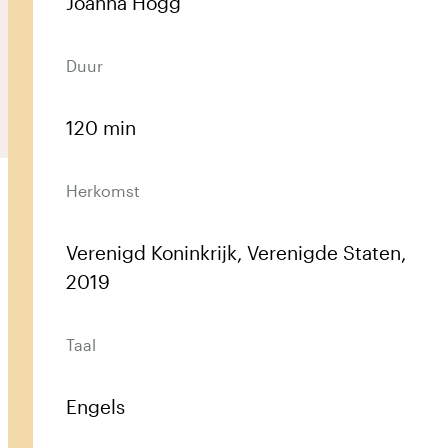
Joanna Hogg
Duur
Prikkelarm
Vergroot contrast
Vergroot tekst
120 min
English
Herkomst
Verenigd Koninkrijk, Verenigde Staten,
2019
Taal
Engels