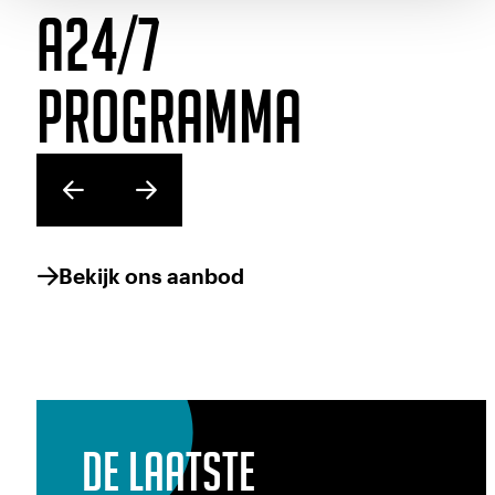
pikken films op die vaak moeite hebben een
A24/7
groot publiek te vinden. Omdat de films ander
zijn, vernieuwend, en omdat de makers risico’s
programma
nemen. In 2016 slaan ze een nieuwe pagina
open. Voor het eerst in hun nog jonge bestaan
produceren ze zelf een film. En weer is het in 
roos, want de eerste film waar A24 met eigen
geld in zit, is Barry Jenkins’ latere Oscarwinnaa
Moonlight.
Bekijk ons aanbod
In de bijna 15 jaar dat A24 bestaat hebben ze a
zo’n dikke 150 films geproduceerd en of
gedistribueerd. 150 films zonder superhelden,
De laatste
clichéfiguren of flinterdun plot, maar met
mensen van vlees en bloed, met hun eigen,