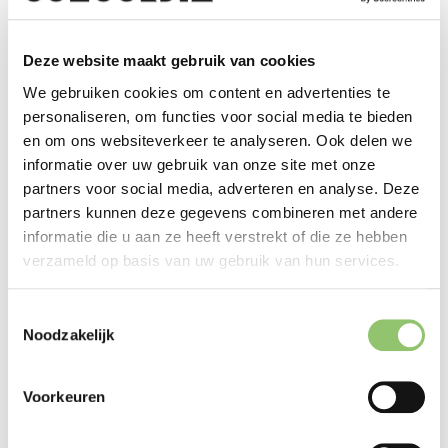
Deze semi-autobiografische film van regisseur
Joanna Hogg is een subtiele en indringende
verkenning van liefde, afhankelijkheid en de
Deze website maakt gebruik van cookies
manier waarop persoonlijke ervaringen worde
We gebruiken cookies om content en advertenties te
Tickets & tijden
omgezet in kunst. Met een indrukwekkend
personaliseren, om functies voor social media te bieden
en om ons websiteverkeer te analyseren. Ook delen we
debuut van Honor Swinton Byrne, dochter van
informatie over uw gebruik van onze site met onze
Tilda Swinton, als Julie, balanceert de film
partners voor social media, adverteren en analyse. Deze
tussen sociaal realisme en een meer gestileerd
partners kunnen deze gegevens combineren met andere
filmische benadering van herinneringen. Niet
informatie die u aan ze heeft verstrekt of die ze hebben
voor niets werd de film bekroond als Beste
verzameld op basis van uw gebruik van hun services.
Internationale Speelfilm op het Sundance Film
Bekijk de trailer
Toestemmingsselectie
Festival.
Noodzakelijk
Voorkeuren
A24/7
In de reeks A24/7 draaien we deze zomer 7 A2