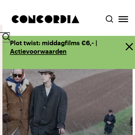
Plot twist: middagfilms €6,- |
Actievoorwaarden